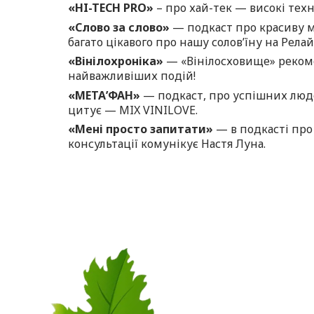
«HI-TECH PRO»
– про хай-тек — високі тех
«Слово за слово»
— подкаст про красиву м
багато цікавого про нашу солов’їну на Рела
«Вінілохроніка»
— «Вінілосховище» рекоме
найважливіших подій!
«МЕТА’ФАН»
— подкаст, про успішних людей
цитує — MIX VINILOVE.
«Мені просто запитати»
— в подкасті про 
консультації комунікує Настя Луна.