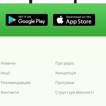
Новини
Про радіо
Акції
Концепція
Рекламодавцям
Програми
Контакти
Структура власності