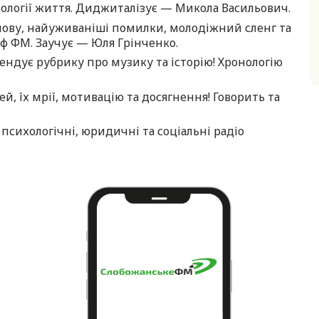
нології життя. Диджиталізує — Микола Васильович.
ову, найуживаніші помилки, молодіжний сленг та
йф ФМ. Заучує — Юля Грінченко.
ндує рубрику про музику та історію! Хронологію
, їх мрії, мотивацію та досягнення! Говорить та
психологічні, юридичні та соціальні радіо