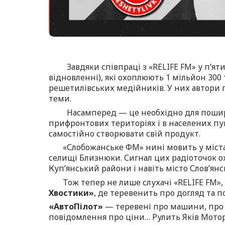
Завдяки співпраці з «RELIFE FM» у п’яти т
відновленні), які охоплюють 1 мільйон 300
решетилівських медійників. У них автори п
теми.
Насамперед — це необхідно для поширен
прифронтових територіях і в населених пун
самостійно створювати свій продукт.
«Слобожанське ФМ» нині мовить у містах Х
селищі Близнюки. Сигнал цих радіоточок о
Куп’янський райони і навіть місто Слов’янс
Тож тепер не лише слухачі «RELIFE FM»,
Хвостики»
, де теревенить про догляд та 
«АвтоПілот»
— теревені про машини, про 
повідомлення про ціни… Рулить Яків Мото