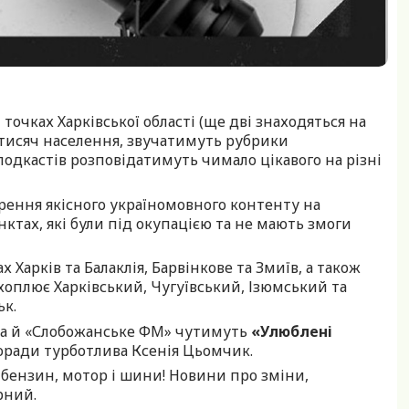
очках Харківської області (ще дві знаходяться на
 тисяч населення, звучатимуть рубрики
одкастів розповідатимуть чимало цікавого на різні
ня якісного україномовного контенту на
ктах, які були під окупацією та не мають змоги
арків та Балаклія, Барвінкове та Змиїв, а також
хоплює Харківський, Чугуївський, Ізюмський та
ьк.
 а й «Слобожанське ФМ» чутимуть
«Улюблені
поради турботлива Ксенія Цьомчик.
бензин, мотор і шини! Новини про зміни,
рний.