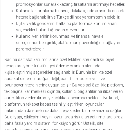
promosyonlar sunarak kazanç fırsatlarını artırmayı hedefler.
Kullanıcılar, ortalama bir avuç dakika içinde arasında destek
hattına bağlanabilir ve Türkçe dilinde yardım temin edebilir.
Dijital varlık gönderimi hatta bu platformda konumlanan
seçenekler bulunduğundan mevcuttur.
Kullanıcı verilerinin korunması ve finansal havale
süreçlerinde belirginlik, platformun güvenilirliğini sağlayan
parametrelerdir.
Badinâ salt slot katılımcılarına özel teklifler ister canlı krupiyeli
hesaplara yönelik üstün geri ödeme oranları alanında
kişiselleştirilmiş seçenekler sağlanabilir. Bununla birlikte özel
sadakat sistemi durağan değil, canlı bir modele evrilir ve
oyunseverin tercihlerine uygun gelişir. Bu yapısal özellikle platform,
tek başına, kâr merkezli dışında, kullanıcı bağlantılarına itibar veren
süreklilik arz eden ikramiye politikası benimsemektedir. Bu kural,
platformun rekabet kapasitesini iyileştirirken, oyuncular
bakımından da sürekli sadakati teşvik eden bir mekanizma sağlar.
Bu altyapı, etkileşimli yayınlı oyunlarda risk alan yatırımcılara biraz
daha fazla yardım sistemi fonksiyon görür. Üstelik, site
ziyaretçilerinin anma günlerinde hesaplarına eklenen sürpriz