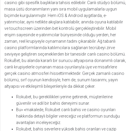
casino gibi spesifik başlıklara tahsis edilebilir. Canlı stüdyo bölümü,
masa üstü donanımların yanı sıra mobil uygulamalarla uygun
biçimde kurgulanmıştır. Hem iOS & Android aygıtlarda, e-
yatırımcılar, ayni netlikte akışlara katılabilir, anında oyuna katılabilir
ve touchscreen üzerinden bet kontrolü gerçekleştirebilir. Mobil
erişim sayesinde e-yatırımcılar bünyesinde olduğu yerden, her
zaman, reel krupiyeyle oynamanın tadını çıkarabilir. Ağ tabanlı
casino platformlarında katılımcılara sağlanan tecrübeyi zirve
seviyeye geliştiren seçeneklerden bir tanesidir canlı casino bölümü.
RokuBet, bu alanda kararlı bir sunucu altyapısına donanımlı olarak,
canlı krupiyelerle oynanan masa oyunlarıyla üye ve misafirlere
gerçek casino atmosferi hissettirmektedir. Gerçek zamanlı casino
bölümü, sırf oyunun kendisiyle, hem de, sunum tasarımı, yayın
altyapısı ve etkileşimli bileşenleriyle da dikkat çeker.
Rokubet, bu gereklilikleri yerine getirerek, müşterilerine
güvenilir ve adil bir bahis deneyimi sunar.
Bu» «makalede, Rokubet canlı bahis ve casino oyunları
hakkında detaylı bilgiler vereceğiz ve platformun sunduğu
avantajları inceleyeceğiz.
Rokubet, bahis severlere yüksek bahis oranları ve cazip