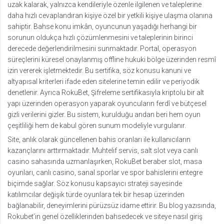
uzak kalarak, yalnızca kendileriyle özenle ilgilenen ve taleplerine
daha hızlı cevaplandıran kişiye özel bir yetkili kişiye ulaşma olanına
sahiptir. Bahse konu imkân, oyuncunun yaşadığı herhangi bir
sorunun oldukça hızlı çözümlenmesini ve taleplerinin birinci
derecede değerlendirilmesini sunmaktadır. Portal, operasyon
süreçlerini küresel onaylanmış offline hukuki bölge üzerinden resmî
izin vererek işletmektedir. Bu sertifika, söz konusu kanuni ve
altyapısal kriterleri ifade eden sitelerine temin edilir ve periyodik
denetlenir. Ayrıca RokuBet, Şifreleme sertifikasıyla kriptolu bir alt
yapı üzerinden operasyon yaparak oyuncuların ferdî ve bütçesel
gizli verilerini gizler. Bu sistem, kurulduğu andan beri hem oyun
çeşitliliği hem de kabul gören sunum modeliyle vurgulanır.
Site, anlık olarak güncellenen bahis oranları ile kullanıcıların
kazançlarını arttırmaktadır. Muhtelif servis, salt slot veya canlı
casino sahasında uzmanlaşırken, RokuBet beraber slot, masa
oyunları, canlı casino, sanal sporlar ve spor bahislerini entegre
biçimde sağlar. Söz konusu kapsayıcı strateji sayesinde
katılımcılar değişik türde oyunlara tek bir hesap üzerinden
bağlanabilir, deneyimlerini pürüzsüz idame ettirir. Bu blog yazısında,
Rokubet’in genel özelliklerinden bahsedecek ve siteye nasıl giriş