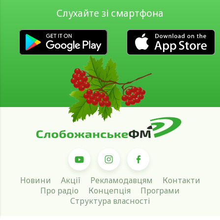
Слухайте зі смартфона
Новини
Акції
Рекламодавцям
Контакти
Про радіо
Концепція
Програми
Структура власності