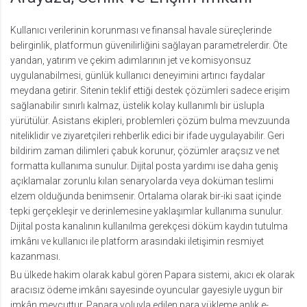
Kullanıcı verilerinin korunması ve finansal havale süreçlerinde
belirginlik, platformun güvenilirliğini sağlayan parametrelerdir. Öte
yandan, yatırım ve çekim adımlarının jet ve komisyonsuz
uygulanabilmesi, günlük kullanıcı deneyimini artırıcı faydalar
meydana getirir. Sitenin teklif ettiği destek çözümleri sadece erişim
sağlanabilir sınırlı kalmaz, üstelik kolay kullanımlı bir üslupla
yürütülür. Asistans ekipleri, problemleri çözüm bulma mevzuunda
niteliklidir ve ziyaretçileri rehberlik edici bir ifade uygulayabilir. Geri
bildirim zaman dilimleri çabuk korunur, çözümler araçsız ve net
formatta kullanıma sunulur. Dijital posta yardımı ise daha geniş
açıklamalar zorunlu kılan senaryolarda veya doküman teslimi
elzem olduğunda benimsenir. Ortalama olarak bir-iki saat içinde
tepki gerçekleşir ve derinlemesine yaklaşımlar kullanıma sunulur.
Dijital posta kanalının kullanılma gerekçesi döküm kaydın tutulma
imkânı ve kullanıcı ile platform arasındaki iletişimin resmiyet
kazanması.
Bu ülkede hakim olarak kabul gören Papara sistemi, akıcı ek olarak
aracısız ödeme imkânı sayesinde oyuncular gayesiyle uygun bir
imkân mevcuttur. Papara yoluyla edilen para yükleme anlık e-