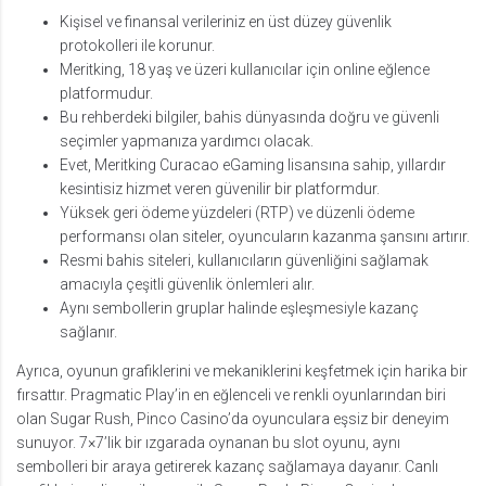
Kişisel ve finansal verileriniz en üst düzey güvenlik
protokolleri ile korunur.
Meritking, 18 yaş ve üzeri kullanıcılar için online eğlence
platformudur.
Bu rehberdeki bilgiler, bahis dünyasında doğru ve güvenli
seçimler yapmanıza yardımcı olacak.
Evet, Meritking Curacao eGaming lisansına sahip, yıllardır
kesintisiz hizmet veren güvenilir bir platformdur.
Yüksek geri ödeme yüzdeleri (RTP) ve düzenli ödeme
performansı olan siteler, oyuncuların kazanma şansını artırır.
Resmi bahis siteleri, kullanıcıların güvenliğini sağlamak
amacıyla çeşitli güvenlik önlemleri alır.
Aynı sembollerin gruplar halinde eşleşmesiyle kazanç
sağlanır.
Ayrıca, oyunun grafiklerini ve mekaniklerini keşfetmek için harika bir
fırsattır. Pragmatic Play’in en eğlenceli ve renkli oyunlarından biri
olan Sugar Rush, Pinco Casino’da oyunculara eşsiz bir deneyim
sunuyor. 7×7’lik bir ızgarada oynanan bu slot oyunu, aynı
sembolleri bir araya getirerek kazanç sağlamaya dayanır. Canlı