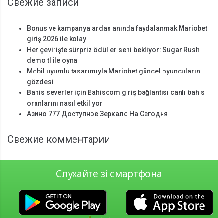
Свежие записи
Bonus ve kampanyalardan anında faydalanmak Mariobet
giriş 2026 ile kolay
Her çevirişte sürpriz ödüller seni bekliyor: Sugar Rush
demo tl ile oyna
Mobil uyumlu tasarımıyla Mariobet güncel oyuncuların
gözdesi
Bahis severler için Bahiscom giriş bağlantısı canlı bahis
oranlarını nasıl etkiliyor
Азино 777 Доступное Зеркало На Сегодня
Свежие комментарии
Слухайте зі смартфона