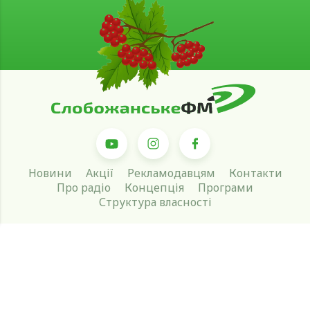
Новини
Акції
Рекламодавцям
Контакти
Про радіо
Концепція
Програми
Структура власності