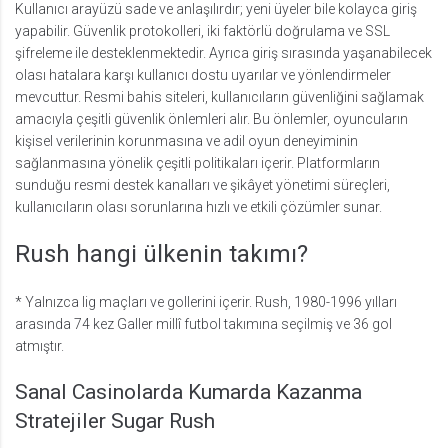
Kullanıcı arayüzü sade ve anlaşılırdır; yeni üyeler bile kolayca giriş
yapabilir. Güvenlik protokolleri, iki faktörlü doğrulama ve SSL
şifreleme ile desteklenmektedir. Ayrıca giriş sırasında yaşanabilecek
olası hatalara karşı kullanıcı dostu uyarılar ve yönlendirmeler
mevcuttur. Resmi bahis siteleri, kullanıcıların güvenliğini sağlamak
amacıyla çeşitli güvenlik önlemleri alır. Bu önlemler, oyuncuların
kişisel verilerinin korunmasına ve adil oyun deneyiminin
sağlanmasına yönelik çeşitli politikaları içerir. Platformların
sunduğu resmi destek kanalları ve şikâyet yönetimi süreçleri,
kullanıcıların olası sorunlarına hızlı ve etkili çözümler sunar.
Rush hangi ülkenin takımı?
* Yalnızca lig maçları ve gollerini içerir. Rush, 1980-1996 yılları
arasında 74 kez Galler millî futbol takımına seçilmiş ve 36 gol
atmıştır.
Sanal Casinolarda Kumarda Kazanma
Stratejiler Sugar Rush