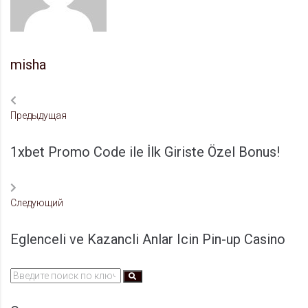
misha
Предыдущая
1xbet Promo Code ile İlk Giriste Özel Bonus!
Следующий
Eglenceli ve Kazancli Anlar Icin Pin-up Casino