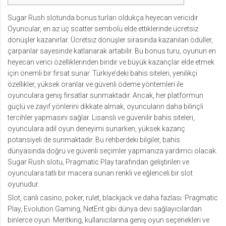
Sugar Rush slotunda bonus turları oldukça heyecan vericidir.
Oyuncular, en az üç scatter sembolü elde ettiklerinde ücretsiz
dönüşler kazanırlar. Ücretsiz dönüşler sırasında kazanılan ödüller,
çarpanlar sayesinde katlanarak artabilir. Bu bonus turu, oyunun en
heyecan verici özelliklerinden biridir ve büyük kazançlar elde etmek
için önemli bir fırsat sunar. Türkiye’deki bahis siteleri, yenilikçi
özellikler, yüksek oranlar ve güvenli ödeme yöntemleri ile
oyunculara geniş fırsatlar sunmaktadır. Ancak, her platformun
güçlü ve zayıf yönlerini dikkate almak, oyuncuların daha bilinçli
tercihler yapmasını sağlar. Lisanslı ve güvenilir bahis siteleri,
oyunculara adil oyun deneyimi sunarken, yüksek kazanç
potansiyeli de sunmaktadır. Bu rehberdeki bilgiler, bahis
dünyasında doğru ve güvenli seçimler yapmanıza yardımcı olacak.
Sugar Rush slotu, Pragmatic Play tarafından geliştirilen ve
oyunculara tatlı bir macera sunan renkli ve eğlenceli bir slot
oyunudur.
Slot, canlı casino, poker, rulet, blackjack ve daha fazlası. Pragmatic
Play, Evolution Gaming, NetEnt gibi dünya devi sağlayıcılardan
binlerce oyun. Meritking, kullanıcılarına geniş oyun seçenekleri ve