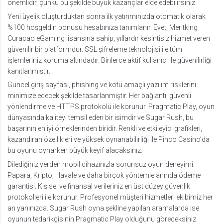
önemlidir, çünkü bu şekilde büyük kazançlar elde edebilirsiniz.
Yeni üyelik oluşturduktan sonra ilk yatırımınızda otomatik olarak
%100 hoşgeldin bonusu hesabınıza tanımlanır. Evet, Meritking
Curacao eGaming lisansına sahip, yıllardır kesintisiz hizmet veren
güvenilir bir platformdur. SSL şifreleme teknolojisi ile tüm
işlemleriniz koruma altındadır. Binlerce aktif kullanıcı ile güvenilirliği
kanıtlanmıştır.
Güncel giriş sayfası, phishing ve kötü amaçlı yazılım risklerini
minimize edecek şekilde tasarlanmıştır. Her bağlantı, güvenli
yönlendirme ve HTTPS protokolü ile korunur. Pragmatic Play, oyun
dünyasında kaliteyi temsil eden bir isimdir ve Sugar Rush, bu
başarının en iyi örneklerinden biridir. Renkli ve etkileyici grafikleri,
kazandıran özellikleri ve yüksek oynanabilirliği ile Pinco Casino’da
bu oyunu oynarken büyük keyif alacaksınız.
Dilediğiniz yerden mobil cihazınızla sorunsuz oyun deneyimi.
Papara, Kripto, Havale ve daha birçok yöntemle anında ödeme
garantisi. Kişisel ve finansal verileriniz en üst düzey güvenlik
protokolleri ile korunur. Profesyonel müşteri hizmetleri ekibimiz her
an yanınızda. Sugar Rush oyna şekline yapılan aramalarda ise
oyunun tedarikçisinin Pragmatic Play olduğunu göreceksiniz.