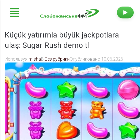
Küçük yatırımla büyük jackpotlara
ulaş: Sugar Rush demo tl
Используя
misha
В
Без рубрики
Опубликовано
10.06.2026