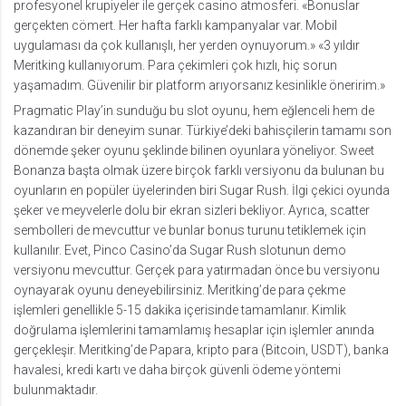
profesyonel krupiyeler ile gerçek casino atmosferi. «Bonuslar
gerçekten cömert. Her hafta farklı kampanyalar var. Mobil
uygulaması da çok kullanışlı, her yerden oynuyorum.» «3 yıldır
Meritking kullanıyorum. Para çekimleri çok hızlı, hiç sorun
yaşamadım. Güvenilir bir platform arıyorsanız kesinlikle öneririm.»
Pragmatic Play’in sunduğu bu slot oyunu, hem eğlenceli hem de
kazandıran bir deneyim sunar. Türkiye’deki bahisçilerin tamamı son
dönemde şeker oyunu şeklinde bilinen oyunlara yöneliyor. Sweet
Bonanza başta olmak üzere birçok farklı versiyonu da bulunan bu
oyunların en popüler üyelerinden biri Sugar Rush. İlgi çekici oyunda
şeker ve meyvelerle dolu bir ekran sizleri bekliyor. Ayrıca, scatter
sembolleri de mevcuttur ve bunlar bonus turunu tetiklemek için
kullanılır. Evet, Pinco Casino’da Sugar Rush slotunun demo
versiyonu mevcuttur. Gerçek para yatırmadan önce bu versiyonu
oynayarak oyunu deneyebilirsiniz. Meritking’de para çekme
işlemleri genellikle 5-15 dakika içerisinde tamamlanır. Kimlik
doğrulama işlemlerini tamamlamış hesaplar için işlemler anında
gerçekleşir. Meritking’de Papara, kripto para (Bitcoin, USDT), banka
havalesi, kredi kartı ve daha birçok güvenli ödeme yöntemi
bulunmaktadır.