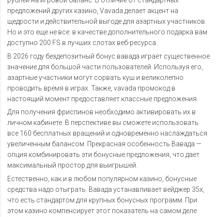
рублей на игровой баланс. В отличие от стандартных
предложений других казино, Vavada делает акцент на
щедрости и действительной выгоде для азартных участников.
Но и это еще не все: в качестве дополнительного подарка вам
доступно 200 FS в лучших слотах веб-ресурса.
В 2026 году бездепозитный бонус вавада играет существенное
значение для большой части пользователей. Используя его,
азартные участники могут сорвать куш и великолепно
проводить время в играх. Также, vavada промокод в
настоящий момент предоставляет классные предложения.
Для получения фриспинов необходимо активировать их в
личном кабинете. В перспективе вы сможете использовать
все 160 бесплатных вращений и одновременно наслаждаться
увеличенным балансом. Прекрасная особенность Вавада —
опция комбинировать эти бонусные предложения, что дает
максимальный простор для выигрышей.
Естественно, как и в любом популярном казино, бонусные
средства надо отыграть. Вавада устанавливает вейджер 35x,
что есть стандартом для крупных бонусных программ. При
этом казино компенсирует этот показатель на самом деле