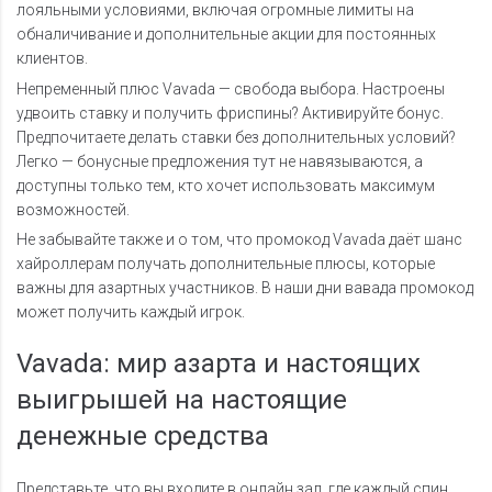
лояльными условиями, включая огромные лимиты на
обналичивание и дополнительные акции для постоянных
клиентов.
Непременный плюс Vavada — свобода выбора. Настроены
удвоить ставку и получить фриспины? Активируйте бонус.
Предпочитаете делать ставки без дополнительных условий?
Легко — бонусные предложения тут не навязываются, а
доступны только тем, кто хочет использовать максимум
возможностей.
Не забывайте также и о том, что промокод Vavada даёт шанс
хайроллерам получать дополнительные плюсы, которые
важны для азартных участников. В наши дни вавада промокод
может получить каждый игрок.
Vavada: мир азарта и настоящих
выигрышей на настоящие
денежные средства
Представьте, что вы входите в онлайн зал, где каждый спин