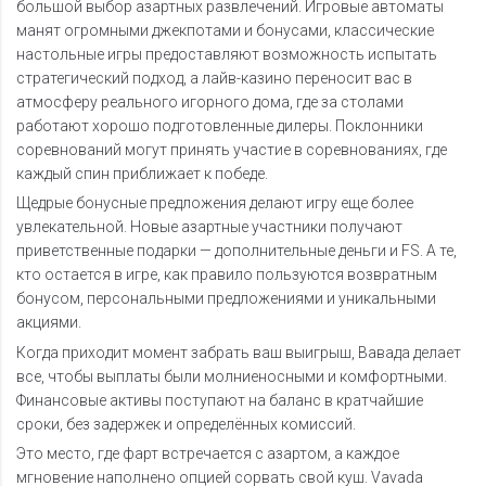
большой выбор азартных развлечений. Игровые автоматы
манят огромными джекпотами и бонусами, классические
настольные игры предоставляют возможность испытать
стратегический подход, а лайв-казино переносит вас в
атмосферу реального игорного дома, где за столами
работают хорошо подготовленные дилеры. Поклонники
соревнований могут принять участие в соревнованиях, где
каждый спин приближает к победе.
Щедрые бонусные предложения делают игру еще более
увлекательной. Новые азартные участники получают
приветственные подарки — дополнительные деньги и FS. А те,
кто остается в игре, как правило пользуются возвратным
бонусом, персональными предложениями и уникальными
акциями.
Когда приходит момент забрать ваш выигрыш, Вавада делает
все, чтобы выплаты были молниеносными и комфортными.
Финансовые активы поступают на баланс в кратчайшие
сроки, без задержек и определённых комиссий.
Это место, где фарт встречается с азартом, а каждое
мгновение наполнено опцией сорвать свой куш. Vavada