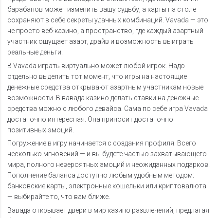
барабанов может изменить вашу судьбу, а карты на столе
сохраняют в себе секреты удачных комбинаций. Vavada — это
не просто веб-казино, а пространство, где каждый азартный
участник ощущает азарт, драйв и возможность выиграть
реальные деньги.
В Vavada играть виртуально может любой игрок. Надо
отдельно выделить тот момент, что игры на настоящие
денежные средства открывают азартным участникам новые
возможности. В вавада казино делать ставки на денежные
средства можно с любого девайса. Сама по себе игра Vavada
достаточно интересная. Она приносит достаточно
позитивных эмоций.
Погружение в игру начинается с создания профиля. Всего
несколько мгновений — и вы будете частью захватывающего
мира, полного невероятных эмоций и неожиданных подарков.
Пополнение баланса доступно любым удобным методом:
банковские карты, электронные кошельки или криптовалюта
— выбирайте то, что вам ближе.
Вавада открывает двери в мир казино развлечений, предлагая