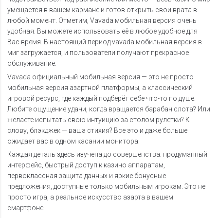
умещается в вашем кармане и готов открыть свои врата в
любой момент. Отметим, Vavada мобильная версия очень
удобная. Вы можете использовать её в любое удобное для
Вас время. В настоящий период vavada мобильная версия в
миг загружается, и пользователи получают прекрасное
обслуживание.
Vavada официальный мобильная версия — это не просто
мобильная версия азартной платформы, а классический
игровой ресурс, где каждый подберёт себе что-то по душе.
Любите ощущение удачи, когда вращается барабан слота? Или
желаете испытать свою интуицию за столом рулетки? К
слову, блэкджек — ваша стихия? Все это и даже больше
ожидает вас в одном касании монитора.
Каждая деталь здесь изучена до совершенства: продуманный
интерфейс, быстрый доступ к казино аппаратам,
первоклассная защита данных и яркие бонусные
предложения, доступные только мобильным игрокам. Это не
просто игра, а реальное искусство азарта в вашем
смартфоне.