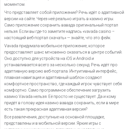
моментом.
Что представляет собой приложение? Речь идёт о адаптивной
версии на сайте. Через неё реально играть в казино игры.
Само приложение сохранить вавада оригинальный портал
нельзя. Если вы где-то заметите надпись «vavada casino –
настоящий веб-портал скачать» — знайте, что это фейк.
Vavada придумала мобильное приложение, которое
предоставляет шанс мгновенно оказаться в центре событий.
Оно доступно для устройств на iOS и Android и
устанавливается всего за несколько секунд. Речь идёт про
адаптивную версию веб-портала. Интуитивный интерфейс,
плавная навигация и адаптивный шаблон создают
комфортное пространство, где каждый игрок чувствует себя
комфортно. Само программное обеспечение загрузить
казино Vavada нельзя. Её просто не существует. Да и кому
придёт в голову идея казино вавада сохранить, если в мире
есть такая прекрасная адаптивная версия?
Все развлечения, доступные на основной площадке,
представлены и в мобильной версии. Яркие игры с