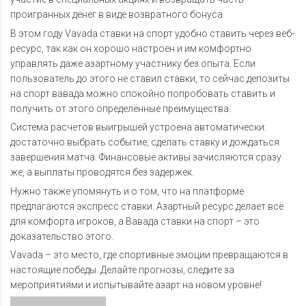
проигранных денег в виде возвратного бонуса.
В этом году Vavada ставки на спорт удобно ставить через веб-
ресурс, так как он хорошо настроен и им комфортно
управлять даже азартному участнику без опыта. Если
пользователь до этого не ставил ставки, то сейчас депозиты
на спорт вавада можно спокойно попробовать ставить и
получить от этого определённые преимущества.
Система расчетов выигрышей устроена автоматически:
достаточно выбрать событие, сделать ставку и дождаться
завершения матча. Финансовые активы зачисляются сразу
же, а выплаты проводятся без задержек.
Нужно также упомянуть и о том, что на платформе
предлагаются экспресс ставки. Азартный ресурс делает всё
для комфорта игроков, а Вавада ставки на спорт – это
доказательство этого.
Vavada – это место, где спортивные эмоции превращаются в
настоящие победы. Делайте прогнозы, следите за
мероприятиями и испытывайте азарт на новом уровне!