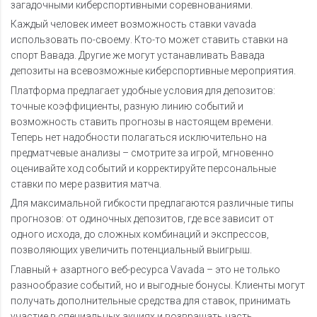
загадочными киберспортивными соревнованиями.
Каждый человек имеет возможность ставки vavada
использовать по-своему. Кто-то может ставить ставки на
спорт Вавада. Другие же могут устанавливать Вавада
депозиты на всевозможные киберспортивные мероприятия.
Платформа предлагает удобные условия для депозитов:
точные коэффициенты, разную линию событий и
возможность ставить прогнозы в настоящем времени.
Теперь нет надобности полагаться исключительно на
предматчевые анализы – смотрите за игрой, мгновенно
оценивайте ход событий и корректируйте персональные
ставки по мере развития матча.
Для максимальной гибкости предлагаются различные типы
прогнозов: от одиночных депозитов, где все зависит от
одного исхода, до сложных комбинаций и экспрессов,
позволяющих увеличить потенциальный выигрыш.
Главный + азартного веб-ресурса Vavada – это не только
разнообразие событий, но и выгодные бонусы. Клиенты могут
получать дополнительные средства для ставок, принимать
участие в специальных акциях и возвращать часть