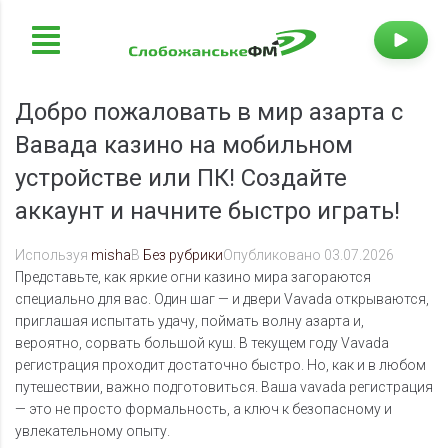
Добро пожаловать в мир азарта с
Вавада казино на мобильном
устройстве или ПК! Создайте
аккаунт и начните быстро играть!
Используя
misha
В
Без рубрики
Опубликовано
03.07.2026
Представьте, как яркие огни казино мира загораются
специально для вас. Один шаг — и двери Vavada открываются,
приглашая испытать удачу, поймать волну азарта и,
вероятно, сорвать большой куш. В текущем году Vavada
регистрация проходит достаточно быстро. Но, как и в любом
путешествии, важно подготовиться. Ваша vavada регистрация
— это не просто формальность, а ключ к безопасному и
увлекательному опыту.