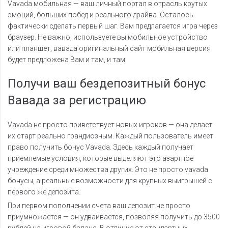
Vavada мобильная — ваш личный портал в отрасль крутых
эмоций, больших побед и реального драйва. Осталось
фактически сделать первый шаг. Вам предлагается игра через
браузер. Не важно, используете вы мобильное устройство
или планшет, вавада оригинальный сайт мобильная версия
будет предложена Вам и там, и там.
Получи ваш бездепозитный бонус
Вавада за регистрацию
Vavada не просто приветствует новых игроков — она делает
их старт реально грандиозным. Каждый пользователь имеет
право получить бонус Vavada. Здесь каждый получает
приемлемые условия, которые выделяют это азартное
учреждение среди множества других. Это не просто vavada
бонусы, а реальные возможности для крупных выигрышей с
первого же депозита.
При первом пополнении счета ваш депозит не просто
приумножается — он удваивается, позволяя получить до 3500