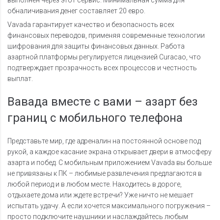
выполнен через этот сервис. Минимальная сумма для
обналичивания денег составляет 20 евро.
Vavada гарантирует качество и безопасность всех
финансовых переводов, применяя современные технологии
шифрования для защиты финансовых данных. Работа
азартной платформы регулируется лицензией Curacao, что
подтверждает прозрачность всех процессов и честность
выплат.
Вавада вместе с вами – азарт без
границ с мобильного телефона
Представьте мир, где адреналин на постоянной основе под
рукой, а каждое касание экрана открывает двери в атмосферу
азарта и побед. С мобильным приложением Vavada вы больше
не привязаны к ПК – любимые развлечения предлагаются в
любой период и в любом месте. Находитесь в дороге,
отдыхаете дома или ждете встречи? Уже ничто не мешает
испытать удачу. А если хочется максимального погружения –
просто подключите наушники и наслаждайтесь любым