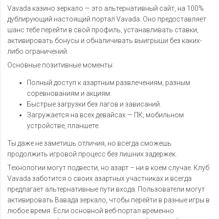
Vavada казино зеркало — это альтернативный сайт, на 100%
дублирующий настоящий портал Vavada. Оно предоставляет
шанс тебе перейти в свой профиль, устанавливать ставки,
активировать бонусы и обналичивать выигрыши без каких-
либо ограничений.
Основные позитивные моменты:
Полный доступ к азартным развлечениям, разным
соревнованиям и акциям.
Быстрые загрузки без лагов и зависаний.
Загружается на всех девайсах — ПК, мобильном
устройстве, планшете.
Ты даже не заметишь отличия, но всегда сможешь
продолжить игровой процесс без лишних задержек.
Технологии могут подвести, но азарт – ни в коем случае. Клуб
Vavada заботится о своих азартных участниках и всегда
предлагает альтернативные пути входа. Пользователи могут
активировать Вавада зеркало, чтобы перейти в разные игры в
любое время. Если основной веб-портал временно