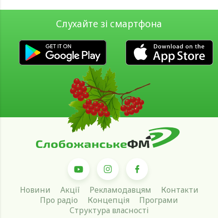
Слухайте зі смартфона
Новини
Акції
Рекламодавцям
Контакти
Про радіо
Концепція
Програми
Структура власності